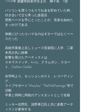
1994年 愛媛県西条市生まれ 獅子座 A型
パソコンを買うつもりでお金を貯めていた時、
付き合いで立ち寄った楽器店
突然ベースを手にとったことが、音楽を始めた
きっかけである
体躯にぴったりハマるのはギターではなくベー
スだった
高校卒業後上京しミューズ音楽院に入学、二家
本亮介氏に師事
影響を受けたアーティストは
スキマスイッチ、kirinji、クラムボン、スカー
ト、Galileo Galilei
在学時より、セッションホスト、レコーディン
グ、
ライブサポート”Marylou” “ThePinkFlamingo”等で
活動
卒業と同時に同校のアシスタントとして在籍
ミッキー吉野氏、浅野孝已氏と共に多数アーテ
ィストが参加する