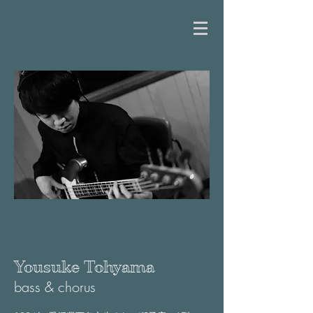
Yousuke Tohyama
bass & chorus