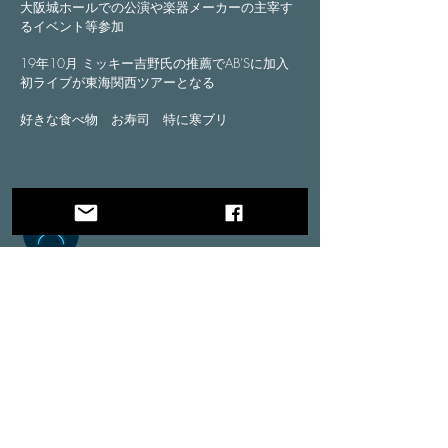
大阪城ホールでの公演や楽器メーカーの主宰す
るイベント等参加
19年10月 ミッキー吉野氏の推薦でAB’Sに加入
初ライブが東海関西ツアーとなる
好きな食べ物 お寿司 特に寒ブリ
to Coda Music
運営株式会社 リアル
アルエステート・エージェント・ジャ
パン
1
06-0045​ 港区麻布十番1-5-10 アトラスビル４F
0
3-5843-8372
tocodamusic2020@gmail.com