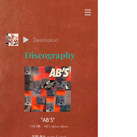
Destination
Discography
"AB'S"
1983年 AB'S debut album
芳野 藤丸 guitar & vocal