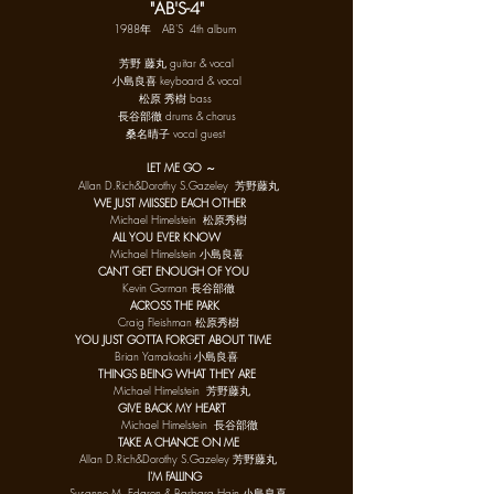
"AB'S-4"
1988年 AB'S 4th album
芳野 藤丸 guitar & vocal
小島良喜 keyboard & vocal
松原 秀樹 bass
長谷部徹 drums & chorus
桑名晴子 vocal guest
LET ME GO ～
Allan D.Rich&Dorothy S.Gazeley 芳野藤丸
WE JUST MIISSED EACH OTHER
Michael Himelstein 松原秀樹
ALL YOU EVER KNOW
Michael Himelstein 小島良喜
CAN'T GET ENOUGH OF YOU
Kevin Gorman 長谷部徹
ACROSS THE PARK
Craig Fleishman 松原秀樹
YOU JUST GOTTA FORGET ABOUT TIME
Brian Yamakoshi 小島良喜
THINGS BEING WHAT THEY ARE
Michael Himelstein 芳野藤丸
GIVE BACK MY HEART
Michael Himelstein 長谷部徹
TAKE A CHANCE ON ME
Allan D.Rich&Dorothy S.Gazeley 芳野藤丸
I'M FALLING
Susanne M. Edgren & Barbara Hain 小島良喜