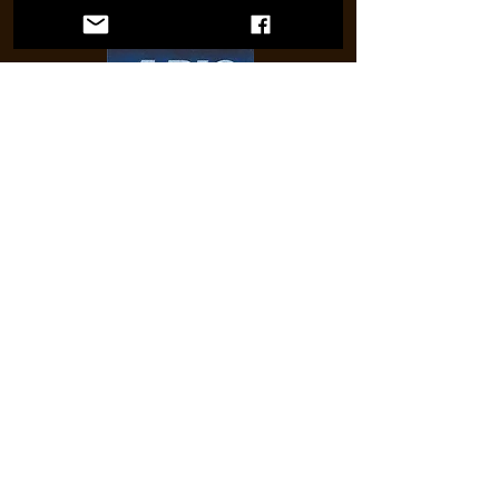
store.jp
"Blue"
2007年 6th album
芳野 藤丸 guitar & vocal
松下 誠 guitar & vocal
渡辺 直樹 bass & vocal
岡本 郭男 drums & vocal
山田 秀俊 keyboard & vocal
OOH BABY
Kane Tominaga 芳野藤丸
Night View
松下誠 岡本郭男
Until the End of Time
Kane Tominaga 山田秀俊
君がいる奇跡
上新功祐 渡辺直樹
Only One
Kane Tominaga 芳野藤丸
Summer Wave
松下 誠
Un-til the Break of Dawn
Kane Tominaga 山田秀俊
Rhythm of Universe
渡辺直樹
Back to Paradise
安藤芳彦 岡本郭男
Into the Light
松下 誠